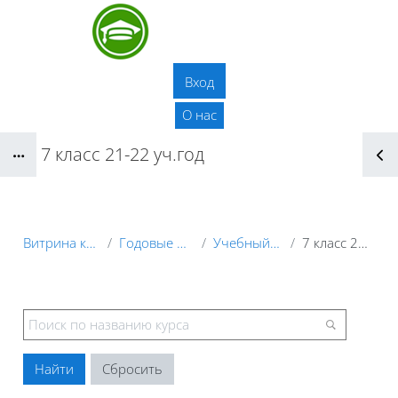
Перейти к основному содержанию
Вход
О нас
7 класс 21-22 уч.год
Блоки
Витрина курсов 3KL
Годовые программы
Учебный год 21-22
7 класс 21-22 уч.год
Блоки