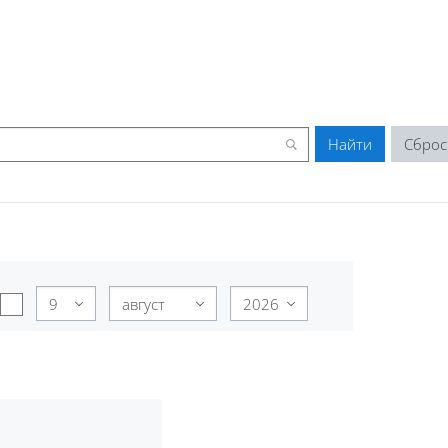
День
Месяц
Год