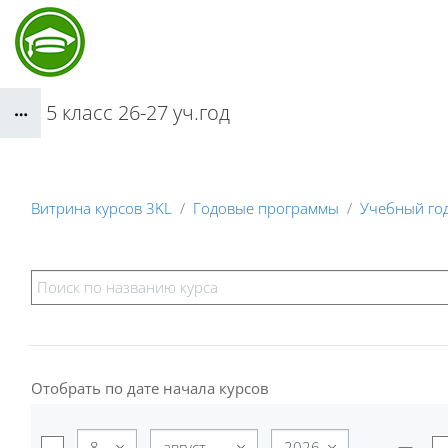
Перейти к основному содержанию
5 класс 26-27 уч.год
Блоки
Витрина курсов 3KL
Годовые программы
Учебный год
Блоки
Отобрать по дате начала курсов
Отобрать по дате начала курсов
День
Месяц
Год
—