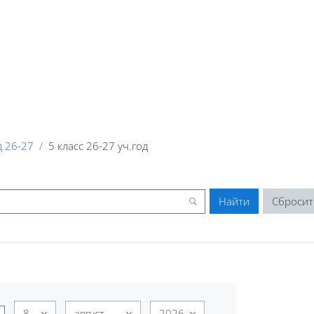
 26-27
5 класс 26-27 уч.год
День
Месяц
Год