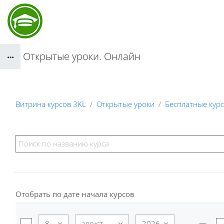
Перейти к основному содержанию
Открытые уроки. Онлайн
Блоки
Витрина курсов 3KL
Открытые уроки
Бесплатные курс
Блоки
Отобрать по дате начала курсов
Отобрать по дате начала курсов
День
Месяц
Год
—